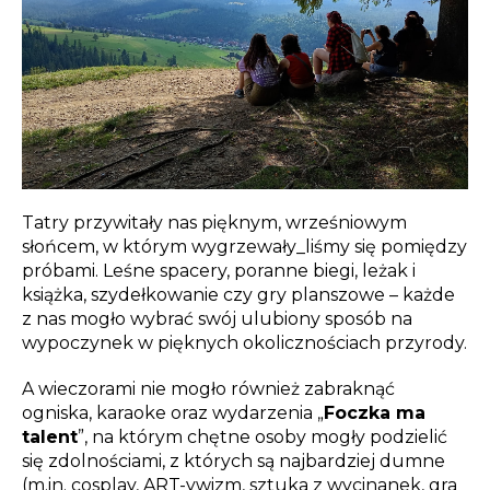
Tatry przywitały nas pięknym, wrześniowym
słońcem, w którym wygrzewały_liśmy się pomiędzy
próbami. Leśne spacery, poranne biegi, leżak i
książka, szydełkowanie czy gry planszowe – każde
z nas mogło wybrać swój ulubiony sposób na
wypoczynek w pięknych okolicznościach przyrody.
A wieczorami nie mogło również zabraknąć
ogniska, karaoke oraz wydarzenia „
Foczka ma
talent
”, na którym chętne osoby mogły podzielić
się zdolnościami, z których są najbardziej dumne
(m.in. cosplay, ART-ywizm, sztuka z wycinanek, gra