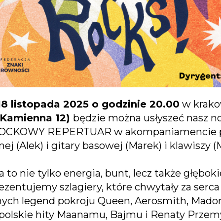
18 listopada 2025 o godzinie 20.00
w krako
. Kamienna 12)
będzie można usłyszeć nasz n
ROCKOWY REPERTUAR w akompaniamencie perk
nej (Alek) i gitary basowej (Marek) i klawiszy (
o nie tylko energia, bunt, lecz także głębokie
rezentujemy szlagiery, które chwytały za serc
nych legend pokroju Queen, Aerosmith, Madon
 polskie hity Maanamu, Bajmu i Renaty Przem