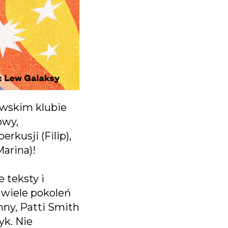
wskim klubie
owy,
usji (Filip),
Marina)!
 teksty i
a wiele pokoleń
ny, Patti Smith
yk. Nie