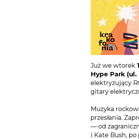
Już we wtorek
Hype Park (ul
elektryzujący 
gitary elektrycz
Muzyka rockowa t
przesłania. Zap
— od zagranicz
i Kate Bush, po