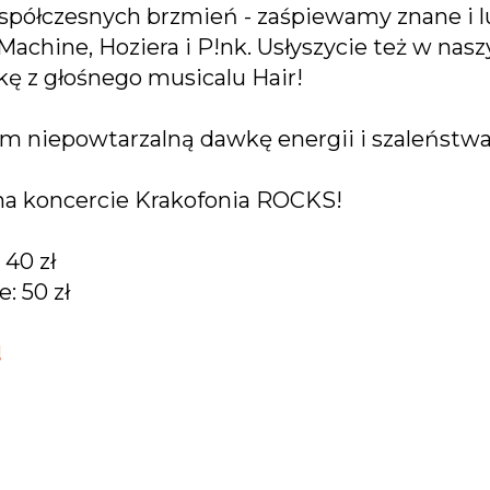
współczesnych brzmień - zaśpiewamy znane i 
Machine, Hoziera i P!nk. Usłyszycie też w na
ę z głośnego musicalu Hair!
niepowtarzalną dawkę energii i szaleństwa
na koncercie Krakofonia ROCKS!
 40 zł
: 50 zł
!