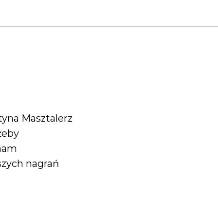
tyna Masztalerz
żeby
 nam
szych nagrań