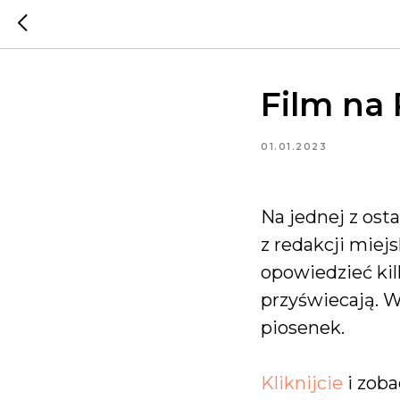
Film na
01.01.2023
Na jednej z ost
z redakcji miej
opowiedzieć kilk
przyświecają. W
piosenek.
Kliknijcie
i zoba